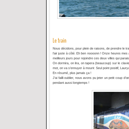
Le train
Nous décidons, pour plein de raisons, de prendre le trai
l’air juste à côté. Eh ben noooonn ! Onze heures mes
meilleurs jours pour rejoindre ces deux villes qui parai
On dormira, on lira, on tapera (beaucoup) sur le clavi
mot, on va s’ennuyer à mourir. Seul point positif, La
En résumé, plus jamais ça !
J’ai failli oublier, nous avons pu jeter un petit coup d
pendant aussi longtemps !