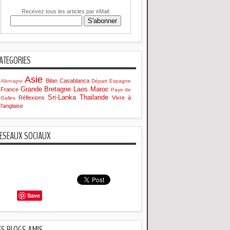
Recevez tous les articles par eMail:
ATEGORIES
Asie
Bilan
Casablanca
Départ
Espagne
Allemagne
Grande Bretagne
Laos
Maroc
France
Pays de
Sri-Lanka
Thailande
Réflexions
Vivre à
Galles
l'anglaise
ESEAUX SOCIAUX
Save
ES BLOGS AMIS