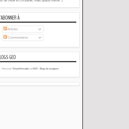
our de l’Asie et l’Océanie, mais quand même :)
’ABONNER À
Articles
Commentaires
LOGS GEO
Retrouvez
TortuesNomades
sur
GEO - Blogs de voyageurs