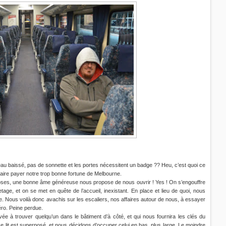
ideau baissé, pas de sonnette et les portes nécessitent un badge ?? Heu, c’est quoi ce
 faire payer notre trop bonne fortune de Melbourne.
loses, une bonne âme généreuse nous propose de nous ouvrir ! Yes ! On s’engouffre
age, et on se met en quête de l’accueil, inexistant. En place et lieu de quoi, nous
. Nous voilà donc avachis sur les escaliers, nos affaires autour de nous, à essayer
ro. Peine perdue.
vée à trouver quelqu’un dans le bâtiment d’à côté, et qui nous fournira les clés du
lit est superposé, et nous décidons d’occuper celui en bas, plus large. Le moindre