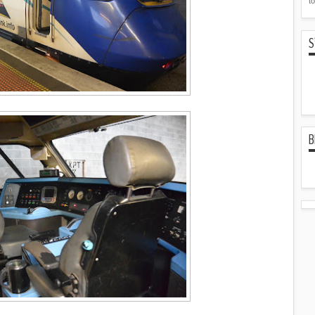
t
S
B