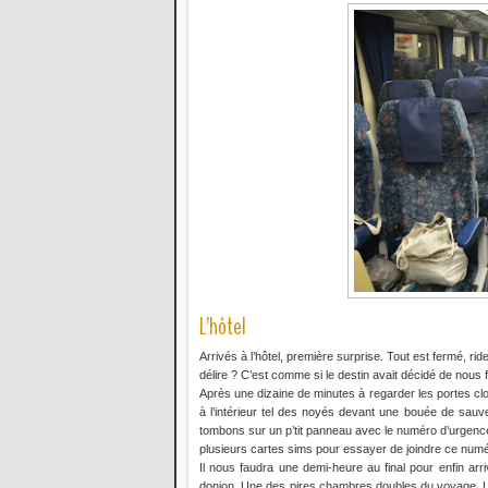
L’hôtel
Arrivés à l’hôtel, première surprise. Tout est fermé, r
délire ? C’est comme si le destin avait décidé de nous
Après une dizaine de minutes à regarder les portes c
à l’intérieur tel des noyés devant une bouée de sauvet
tombons sur un p’tit panneau avec le numéro d’urgence
plusieurs cartes sims pour essayer de joindre ce numé
Il nous faudra une demi-heure au final pour enfin arri
donjon. Une des pires chambres doubles du voyage. Le 