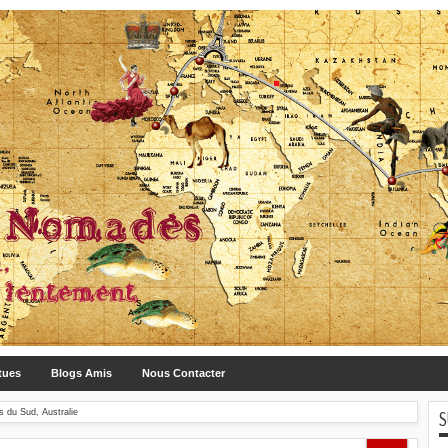
tues
Blogs Amis
Nous Contacter
S
s du Sud, Australie