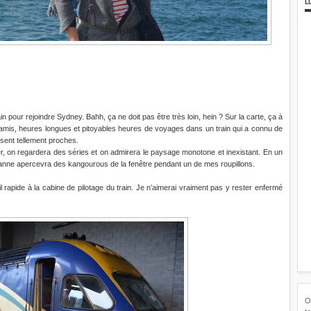
n pour rejoindre Sydney. Bahh, ça ne doit pas être très loin, hein ? Sur la carte, ça à
 amis, heures longues et pitoyables heures de voyages dans un train qui a connu de
ssent tellement proches.
er, on regardera des séries et on admirera le paysage monotone et inexistant. En un
uryanne apercevra des kangourous de la fenêtre pendant un de mes roupillons.
’œil rapide à la cabine de pilotage du train. Je n’aimerai vraiment pas y rester enfermé
O