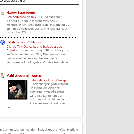
Happy Strasbourg
Les nouvelles de mi-2021
-
Sachez tout
d’abord que nous reprendrons dès le
mercredi 9 juin. Dès cette date et jusqu’au 30
juin, nous vous proposerons le Original Tour
en anglais TO...
Kit de survie Californie
Clip de Tiny Dancers, une ballade à Los
Angeles
-
Le nouveau clip d’Elton John pour
sa fameuse chanson Tiny Dancers montre
des scènes variées et plus ou moins
loufoques à Los Angeles. Profitez bien de la
b...
Majd Aissaoui - Auteur
Extrait de Violence Atavique
-
*Téléchargez gratuitement
un extrait de Violence
Atavique !* Ma très chère
Jana m'a fait remarquer
qu'un extrait de Violence
Atavique serait idéal pour
ceu...
n part en tour du monde ! Bon, d'accord, c'est plutôt le