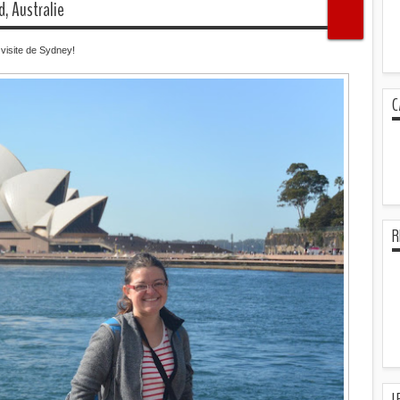
d, Australie
t visite de Sydney!
C
R
L