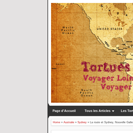
Page d'Accueil
Tous les Articles
Les Tor
Home
»
Australie
»
Sydney
»
La route et Sydney, Nouvelle Galle