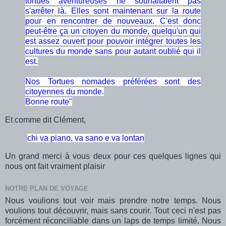
tortues aventureuses ne souhaitaient pas
s'arrêter là. Elles sont maintenant sur la route
pour en rencontrer de nouveaux. C'est donc
peut-être ça un citoyen du monde, quelqu'un qui
est assez ouvert pour pouvoir intégrer toutes les
cultures du monde sans pour autant oublié qui il
est.
Nos Tortues nomades préférées sont des
citoyennes du monde.
Bonne route"
Et comme dit Clément,
chi va piano, va sano e va lontan
Un grand merci à vous deux pour ces quelques lignes qui
nous ont fait vraiment plaisir
NOTRE PLAN DE VOYAGE
Nous voulions tout voir mais prendre notre temps. Nous
voulions tout découvrir, mais sans courir. Tout ceci n'est pas
forcément réconciliable dans un laps de temps limité. Nous